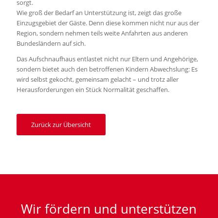
sorgt.
Wie groß der Bedarf an Unterstützung ist, zeigt das große
Einzugsgebiet der Gäste. Denn diese kommen nicht nur aus der
Region, sondern nehmen teils weite Anfahrten aus anderen
Bundesländern auf sich.
Das Aufschnaufhaus entlastet nicht nur Eltern und Angehörige,
sondern bietet auch den betroffenen Kindern Abwechslung: Es
wird selbst gekocht, gemeinsam gelacht – und trotz aller
Herausforderungen ein Stück Normalität geschaffen.
Zurück zur Übersicht
Wir fördern und unterstützen